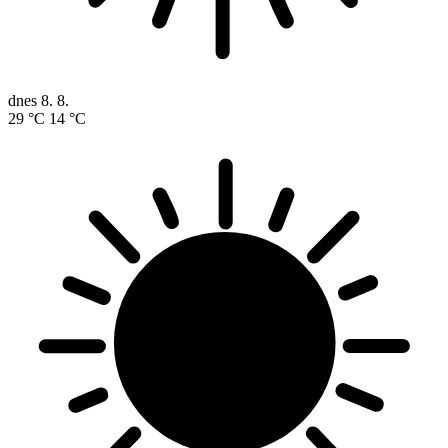
dnes
8. 8.
29 °C
14 °C