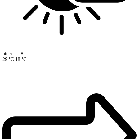
úterý
11. 8.
29 °C
18 °C