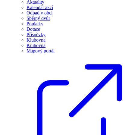
Aktuality
Kalendář akcí
Odpad v obci
Sběrný dvůr
Poplatky
Dotace
Příspěvky
Klubovna
Knihovna
Mapový portál