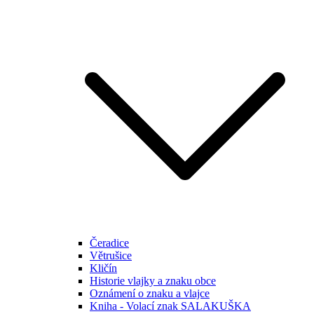
Čeradice
Větrušice
Kličín
Historie vlajky a znaku obce
Oznámení o znaku a vlajce
Kniha - Volací znak SALAKUŠKA