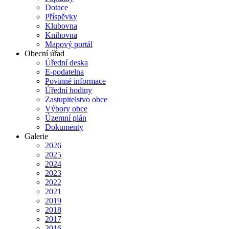
Dotace
Příspěvky
Klubovna
Knihovna
Mapový portál
Obecní úřad
Úřední deska
E-podatelna
Povinné informace
Úřední hodiny
Zastupitelstvo obce
Výbory obce
Územní plán
Dokumenty
Galerie
2026
2025
2024
2023
2022
2021
2019
2018
2017
2016