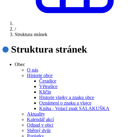
/
Struktura stránek
Struktura stránek
Obec
O nás
Historie obce
Čeradice
Větrušice
Kličín
Historie vlajky a znaku obce
Oznámení o znaku a vlajce
Kniha - Volací znak SALAKUŠKA
Aktuality
Kalendář akcí
Odpad v obci
Sběrný dvůr
Poplatky