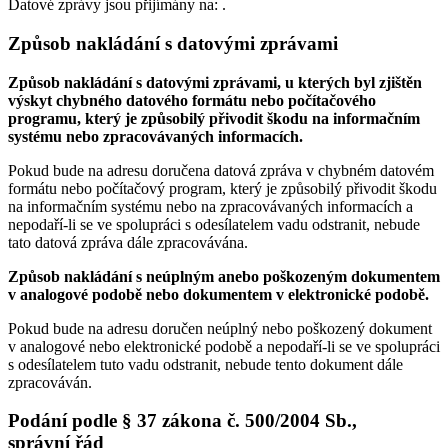
Datové zprávy jsou přijímány na:
.
Způsob nakládání s datovými zprávami
Způsob nakládání s datovými zprávami, u kterých byl zjištěn
výskyt chybného datového formátu nebo počítačového
programu, který je způsobilý přivodit škodu na informačním
systému nebo zpracovávaných informacích.
Pokud bude na adresu doručena datová zpráva v chybném datovém
formátu nebo počítačový program, který je způsobilý přivodit škodu
na informačním systému nebo na zpracovávaných informacích a
nepodaří-li se ve spolupráci s odesílatelem vadu odstranit, nebude
tato datová zpráva dále zpracovávána.
Způsob nakládání s neúplným anebo poškozeným dokumentem
v analogové podobě nebo dokumentem v elektronické podobě.
Pokud bude na adresu doručen neúplný nebo poškozený dokument
v analogové nebo elektronické podobě a nepodaří-li se ve spolupráci
s odesílatelem tuto vadu odstranit, nebude tento dokument dále
zpracováván.
Podání podle § 37 zákona č. 500/2004 Sb.,
správní řád