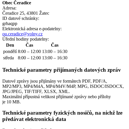
Obec Čeradice
Adresa:
Čeradice 25, 43801 Žatec
ID datové schránky:
grhaqpp
Elektronická adresa e‑podatelny:
ou.ceradice@volny.cz
Úřední hodiny podatelny:
Den
Čas
Čas
pondělí
8:00 – 12:00
13:00 – 16:30
středa
8:00 – 12:00
13:00 – 16:30
Technické parametry přijímaných datových zpráv
Datové zprávy jsou přijímány ve formátech
PDF, PDF/A,
MP2/MP3, MP4/M4A, MP4/M4V/M4P, MPG, ISDOC/ISDOCX,
JPG/JPEG, TIF/TIFF, XLSX, XML.
Maximální přípustná velikost přijímané zprávy nebo přílohy
je
10 MB
.
Technické parametry fyzických nosičů, na nichž lze
předávat elektronická data