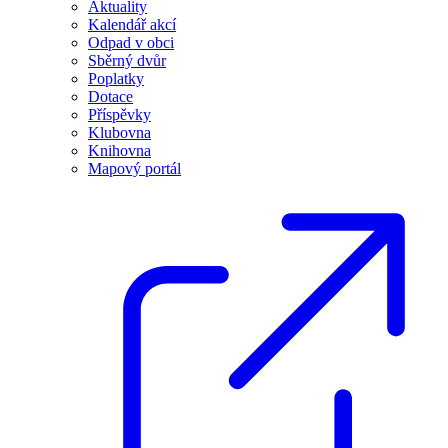
Aktuality
Kalendář akcí
Odpad v obci
Sběrný dvůr
Poplatky
Dotace
Příspěvky
Klubovna
Knihovna
Mapový portál