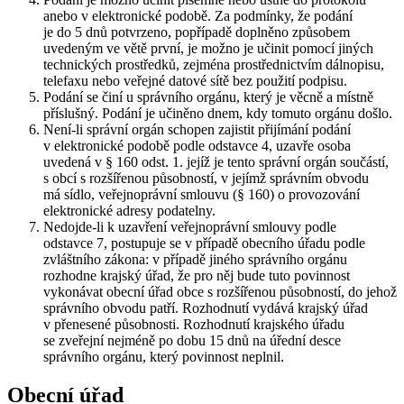
anebo v elektronické podobě. Za podmínky, že podání
je do 5 dnů potvrzeno, popřípadě doplněno způsobem
uvedeným ve větě první, je možno je učinit pomocí jiných
technických prostředků, zejména prostřednictvím dálnopisu,
telefaxu nebo veřejné datové sítě bez použití podpisu.
Podání se činí u správního orgánu, který je věcně a místně
příslušný. Podání je učiněno dnem, kdy tomuto orgánu došlo.
Není-li správní orgán schopen zajistit přijímání podání
v elektronické podobě podle odstavce 4, uzavře osoba
uvedená v § 160 odst. 1. jejíž je tento správní orgán součástí,
s obcí s rozšířenou působností, v jejímž správním obvodu
má sídlo, veřejnoprávní smlouvu (§ 160) o provozování
elektronické adresy podatelny.
Nedojde-li k uzavření veřejnoprávní smlouvy podle
odstavce 7, postupuje se v případě obecního úřadu podle
zvláštního zákona: v případě jiného správního orgánu
rozhodne krajský úřad, že pro něj bude tuto povinnost
vykonávat obecní úřad obce s rozšířenou působností, do jehož
správního obvodu patří. Rozhodnutí vydává krajský úřad
v přenesené působnosti. Rozhodnutí krajského úřadu
se zveřejní nejméně po dobu 15 dnů na úřední desce
správního orgánu, který povinnost neplnil.
Obecní úřad