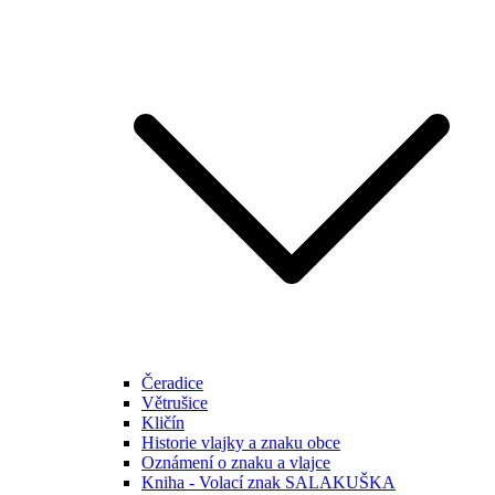
Čeradice
Větrušice
Kličín
Historie vlajky a znaku obce
Oznámení o znaku a vlajce
Kniha - Volací znak SALAKUŠKA