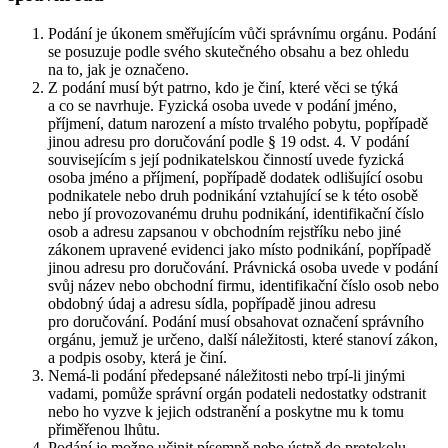
Podání je úkonem směřujícím vůči správnímu orgánu. Podání
se posuzuje podle svého skutečného obsahu a bez ohledu
na to, jak je označeno.
Z podání musí být patrno, kdo je činí, které věci se týká
a co se navrhuje. Fyzická osoba uvede v podání jméno,
příjmení, datum narození a místo trvalého pobytu, popřípadě
jinou adresu pro doručování podle § 19 odst. 4. V podání
souvisejícím s její podnikatelskou činností uvede fyzická
osoba jméno a příjmení, popřípadě dodatek odlišující osobu
podnikatele nebo druh podnikání vztahující se k této osobě
nebo jí provozovanému druhu podnikání, identifikační číslo
osob a adresu zapsanou v obchodním rejstříku nebo jiné
zákonem upravené evidenci jako místo podnikání, popřípadě
jinou adresu pro doručování. Právnická osoba uvede v podání
svůj název nebo obchodní firmu, identifikační číslo osob nebo
obdobný údaj a adresu sídla, popřípadě jinou adresu
pro doručování. Podání musí obsahovat označení správního
orgánu, jemuž je určeno, další náležitosti, které stanoví zákon,
a podpis osoby, která je činí.
Nemá-li podání předepsané náležitosti nebo trpí-li jinými
vadami, pomůže správní orgán podateli nedostatky odstranit
nebo ho vyzve k jejich odstranění a poskytne mu k tomu
přiměřenou lhůtu.
Podání je možno učinit písemně nebo ústně do protokolu