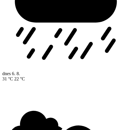
dnes
6. 8.
31 °C
22 °C