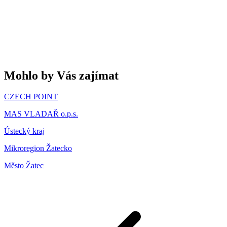
Mohlo by Vás zajímat
CZECH POINT
MAS VLADAŘ o.p.s.
Ústecký kraj
Mikroregion Žatecko
Město Žatec