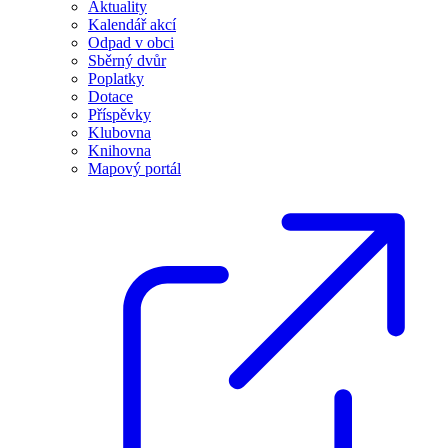
Aktuality
Kalendář akcí
Odpad v obci
Sběrný dvůr
Poplatky
Dotace
Příspěvky
Klubovna
Knihovna
Mapový portál