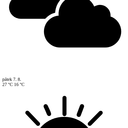
pátek
7. 8.
27 °C
16 °C