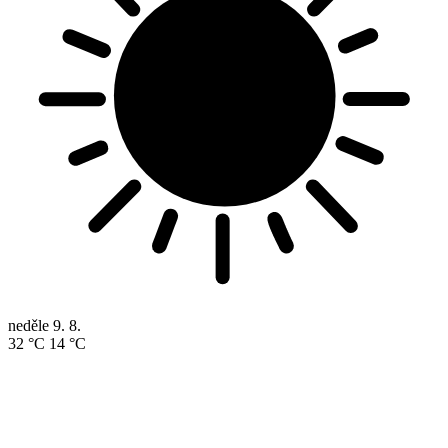
neděle
9. 8.
32 °C
14 °C