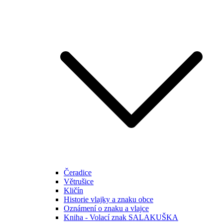
Čeradice
Větrušice
Kličín
Historie vlajky a znaku obce
Oznámení o znaku a vlajce
Kniha - Volací znak SALAKUŠKA