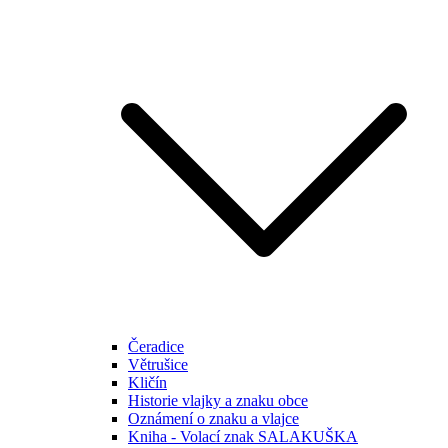
Čeradice
Větrušice
Kličín
Historie vlajky a znaku obce
Oznámení o znaku a vlajce
Kniha - Volací znak SALAKUŠKA