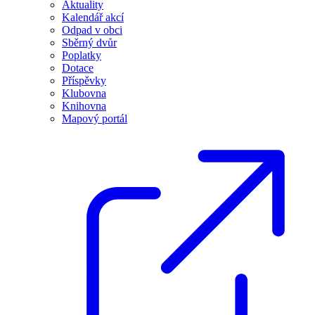
Aktuality
Kalendář akcí
Odpad v obci
Sběrný dvůr
Poplatky
Dotace
Příspěvky
Klubovna
Knihovna
Mapový portál