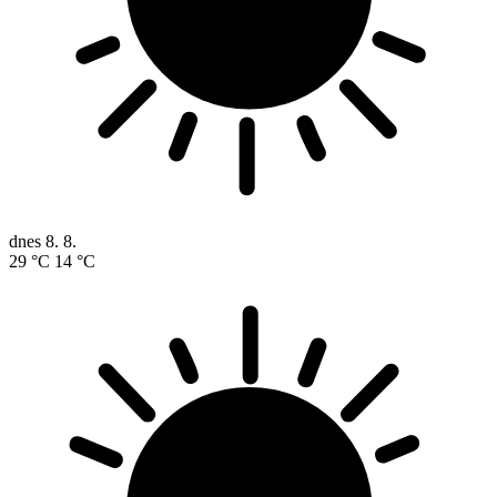
dnes
8. 8.
29 °C
14 °C