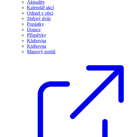
Aktuality
Kalendář akcí
Odpad v obci
Sběrný dvůr
Poplatky
Dotace
Příspěvky
Klubovna
Knihovna
Mapový portál