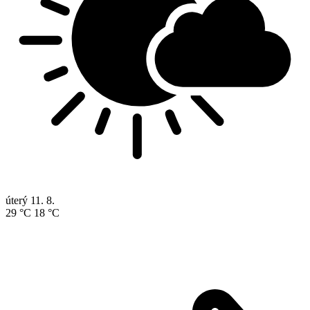
úterý
11. 8.
29 °C
18 °C