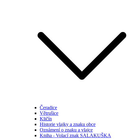
Čeradice
Větrušice
Kličín
Historie vlajky a znaku obce
Oznámení o znaku a vlajce
Kniha - Volací znak SALAKUŠKA